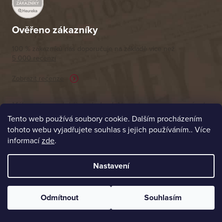
í
Ověřeno zákazníky
100 % zákazníků nás doporučuje na základě vice než
5 000 recenzí
Zobrazit recenze
Výborný a spolehlivý obchod. Nemohu moc porovnávat
s ostatními obchody v tomto segmentu, protože od první
Tento web používá soubory cookie. Dalším procházením
vyřízené objednávku jsem už neměl potřebu nakupovat
tohoto webu vyjadřujete souhlas s jejich používáním.. Více
informací
jinde.
zde
.
Nastavení
Petr
26. 4. 2026
Odmítnout
Souhlasím
Prodejna Praha 1