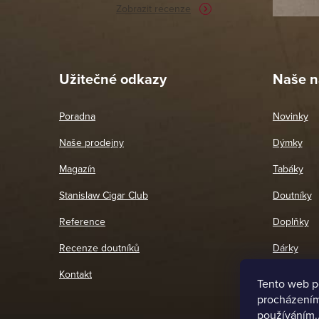
Zobrazit recenze
Pet
26. 
Užitečné odkazy
Naše n
Poradna
Novinky
Naše prodejny
Dýmky
Magazín
Tabáky
Stanislaw Cigar Club
Doutníky
Reference
Doplňky
Recenze doutníků
Dárky
Kontakt
Tento web p
procházením 
používáním.