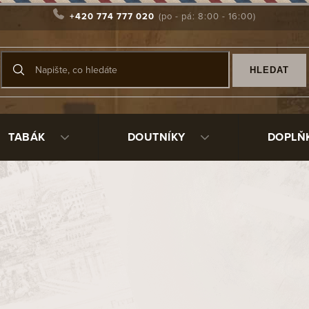
+420 774 777 020
HLEDAT
TABÁK
DOUTNÍKY
DOPLŇ
vanější
Doutníčky Stanislaw Nimrod's/5
Sk