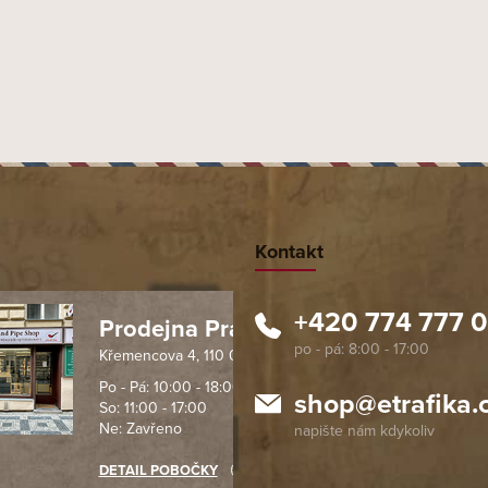
Kontakt
+420 774 777 
Prodejna Praha 1
Křemencova 4, 110 00 Praha
 spolehlivý obchod. Nemohu
Profesionální přístup, ochota p
návat s ostatními obchody v
rychlé dodání objednaného zb
Po - Pá: 10:00 - 18:00
shop
@
etrafika.
So: 11:00 - 17:00
mentu, protože od první
komunikace na jedničku s hvě
Ne: Zavřeno
objednávku jsem už neměl
akupovat jinde.
DETAIL POBOČKY
Richard Lasztuwka