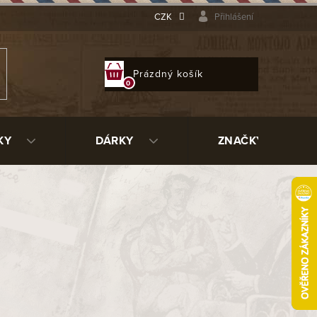
CZK
Přihlášení
NÁKUPNÍ
Prázdný košík
KOŠÍK
KY
DÁRKY
ZNAČKY
90 Kč
ladem