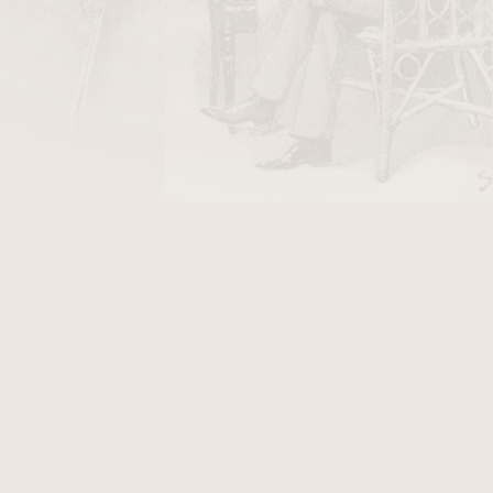
160 Kč
ladem
2
položek celkem