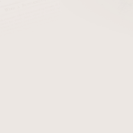
Doutníčky Stanislaw Aromas/10
Sk
eme
Nejlevnější
Nejdražší
Nejprodávanější
Abecedně