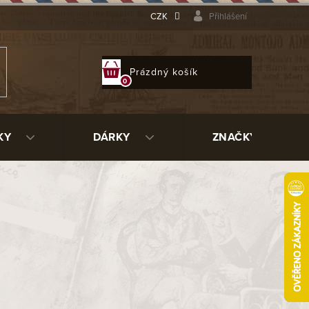
CZK
Přihlášení
NÁKUPNÍ
Prázdný košík
KOŠÍK
KY
DÁRKY
ZNAČKY