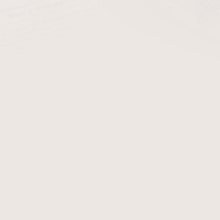
Doutníky Factory Smoke Toro Shade/1
Sk
Doutníky Liga Privada Unico Serie 5x43 Papas Fritas/1
Sk
Liga Undercrown Maduro Cigarillo/10
Sk
eme
Nejlevnější
Nejdražší
Nejprodávanější
Abecedně