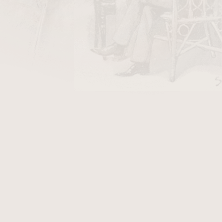
79 Kč
ladem
143 Kč
ladem
450 Kč
ladem
14
položek celkem