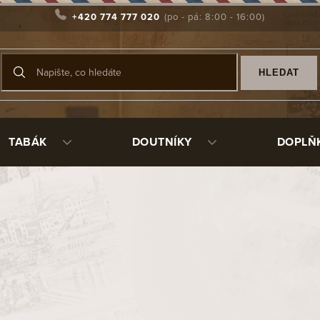
+420 774 777 020
HLEDAT
TABÁK
DOUTNÍKY
DOPLŇ
vanější