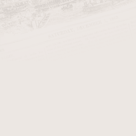
Začínající kuřák dýmky
Dýmky Anton
Dýmky Barling
Dýmky Bjarne Pipes
Dýmky BPK Proseč
Dýmky Brebbia >>>
Dýmky Butz Choquin >>>
Dýmky Cesare Barontini
Dýmky C-Pipe (Wilson Wang)
Dýmky Denicotea
Dýmky Design Berlin >>>
Dýmky Dušan Doubek Little
Oak
Dýmky Falcon
Dýmky Fiamma Di Re