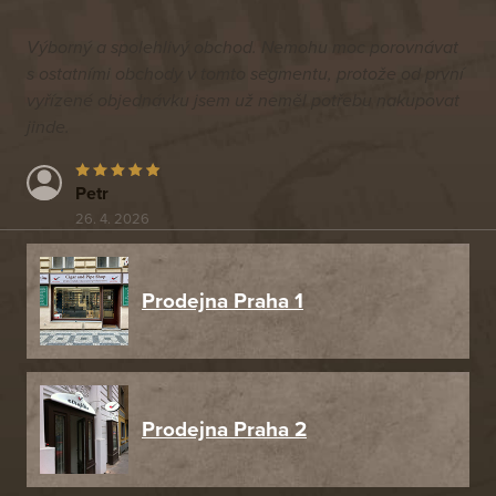
Výborný a spolehlivý obchod. Nemohu moc porovnávat
s ostatními obchody v tomto segmentu, protože od první
vyřízené objednávku jsem už neměl potřebu nakupovat
jinde.
Petr
26. 4. 2026
Prodejna Praha 1
Prodejna Praha 2