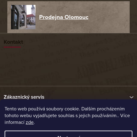
Prodejna Olomouc
Kontakt
Zákaznický servis
Tento web používá soubory cookie. Dalším procházením
tohoto webu vyjadřujete souhlas s jejich používáním.. Více
Užitečné odkazy
informací
zde
.
Naše nabídka