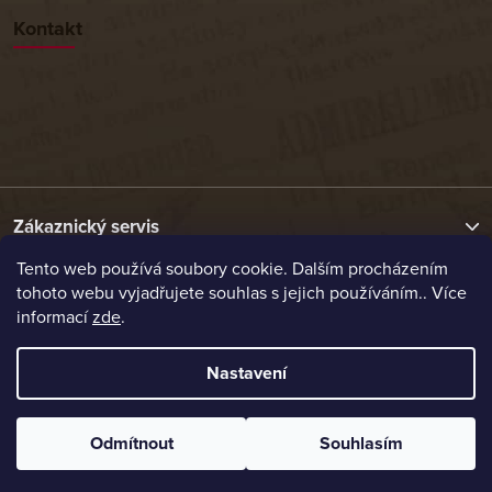
Kontakt
Zákaznický servis
Tento web používá soubory cookie. Dalším procházením
tohoto webu vyjadřujete souhlas s jejich používáním.. Více
Užitečné odkazy
informací
zde
.
Naše nabídka
Nastavení
Vytvořil Shoptet
Odmítnout
Souhlasím
Copyright 2026
Etrafika.cz
. Všechna práva vyhrazena.