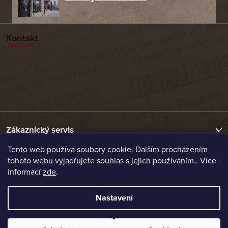
Kontakt
Zákaznický servis
Tento web používá soubory cookie. Dalším procházením
tohoto webu vyjadřujete souhlas s jejich používáním.. Více
Užitečné odkazy
informací
zde
.
Naše nabídka
Nastavení
Vytvořil Shoptet