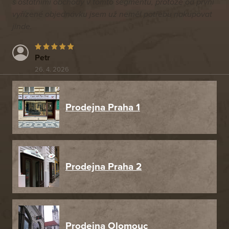
s ostatními obchody v tomto segmentu, protože od první
vyřízené objednávku jsem už neměl potřebu nakupovat
jinde.
Petr
26. 4. 2026
Prodejna Praha 1
Prodejna Praha 2
Prodejna Olomouc