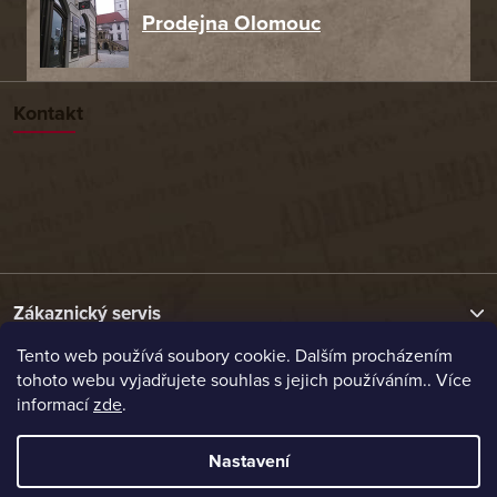
Prodejna Olomouc
Kontakt
Zákaznický servis
Tento web používá soubory cookie. Dalším procházením
tohoto webu vyjadřujete souhlas s jejich používáním.. Více
Užitečné odkazy
informací
zde
.
Naše nabídka
Nastavení