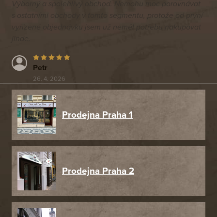
Výborný a spolehlivý obchod. Nemohu moc porovnávat
s ostatními obchody v tomto segmentu, protože od první
vyřízené objednávku jsem už neměl potřebu nakupovat
jinde.
Petr
26. 4. 2026
Prodejna Praha 1
Prodejna Praha 2