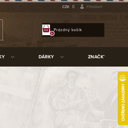
CZK
Přihlášení
NÁKUPNÍ
Prázdný košík
KOŠÍK
KY
DÁRKY
ZNAČKY
5 445 Kč
ladem