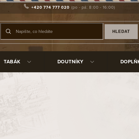
+420 774 777 020
HLEDAT
TABÁK
DOUTNÍKY
DOPLŇ
vanější
Dýmka Petr Pohludka Fat Dublin
Sk