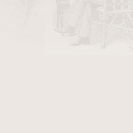
5 445 Kč
ladem
5 445 Kč
ladem
7
položek celkem