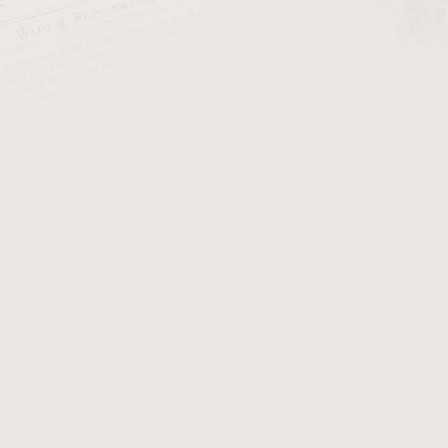
Dýmka Petr Pohludka Octa
Sk
Dýmka Petr Pohludka Long Buldog
Sk
eme
Nejlevnější
Nejdražší
Nejprodávanější
Abecedně