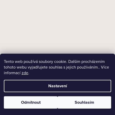
Tento web používá soubory cookie. Dalším procházením
tohoto webu vyjadřujete souhlas s jejich používáním.. Více
18+
informací
zde
.
Skladem
Doutníky Cohiba Club Limited Edition/20
Nastavení
797 Kč
Měrná
39,85 Kč / 1 ks
Odmítnout
Souhlasím
cena:
DO KOŠÍKU