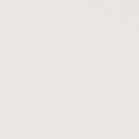
ZPĚT DO OBCHODU
uintero
jsou cenově dostupné kubánské doutníky, které se vyrá
ka Quintero byla založena ve 20. letech 20. století Augus
. Quintero doutníky jsou jednou z mála značek kubánských dout
y, jako je Havana.
intero se vyznačují středně silnou chutí a často obsahují směs
uťový profil těchto doutníků zahrnuje zemité, bylinkové a ko
utníky jsou oblíbené pro svou dostupnost, přístupnou cenu a kv
 kteří chtějí zažít autentickou kubánskou chuť bez vysoké ceny.