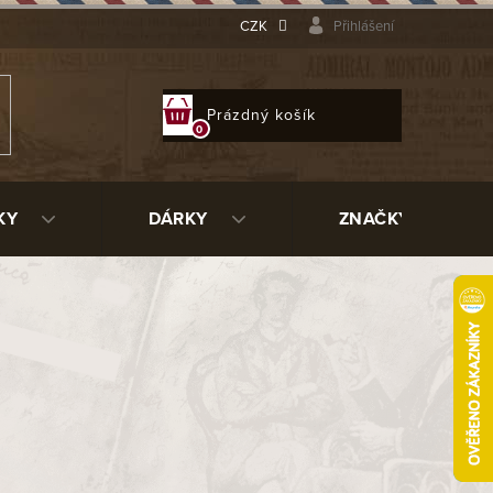
CZK
Přihlášení
NÁKUPNÍ
Prázdný košík
KOŠÍK
KY
DÁRKY
ZNAČKY
ujeme.
ní kategorie.