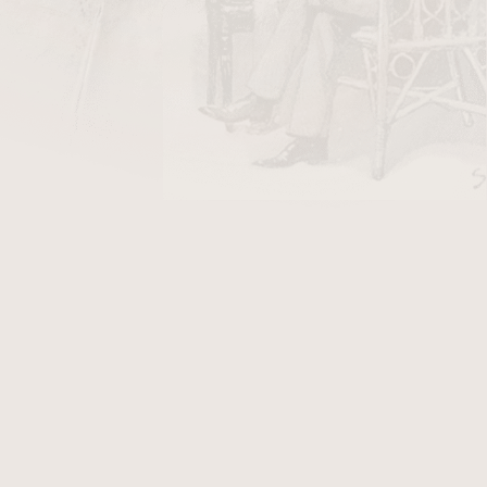
bějí v továrně Francisco Donatién v Pinar del Río,
tínem Quinterem a jeho čtyřmi bratry v městečku
níků, které byly vytvořeny mimo hlavní doutníkové
 tabáků pocházejících z oblasti Vuelta Abajo a Semi
řenité tóny, s jemným nádechem sladkosti a dřeva.
alitní kubánský tabák, což z nich činí dobrou volbu