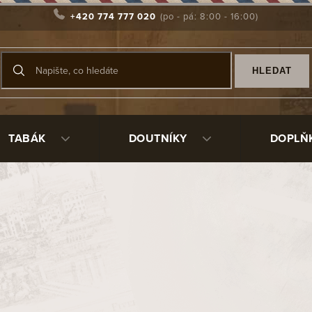
+420 774 777 020
HLEDAT
TABÁK
DOUTNÍKY
DOPLŇ
Produkty teprve připrav
Můžete se ale podívat na ostat