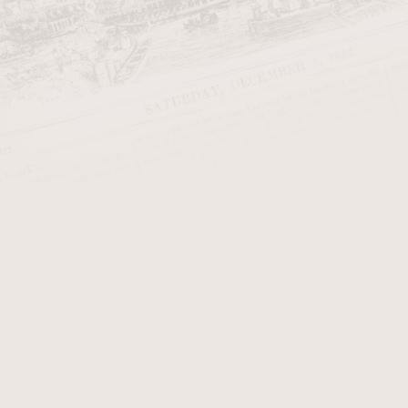
Tabák
Doutníky
Doutníky suché >>>
Doutníky vlhké >>>
Doutníky Q
Doutníky z Dominikánské
Kubě. Znač
republiky
Cienfuegos
Doutníky z Hondurasu
oblasti Kub
Doutníky z Kuby
Doutníky Qu
Doutníky z Mexika
Vuelta. Ch
Doutníky z Nikaragui
Quintero do
pro kuřáky,
Dárkové sady
Adrian Magnus
Aging Room
AJ Fernandez
Aladino