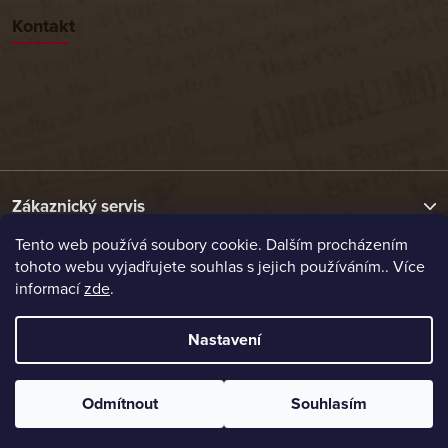
Kontakt
Zákaznický servis
Tento web používá soubory cookie. Dalším procházením
tohoto webu vyjadřujete souhlas s jejich používáním.. Více
Užitečné odkazy
informací
zde
.
Naše nabídka
Nastavení
Vytvořil Shoptet
Odmítnout
Souhlasím
Copyright 2026
Etrafika.cz
. Všechna práva vyhrazena.