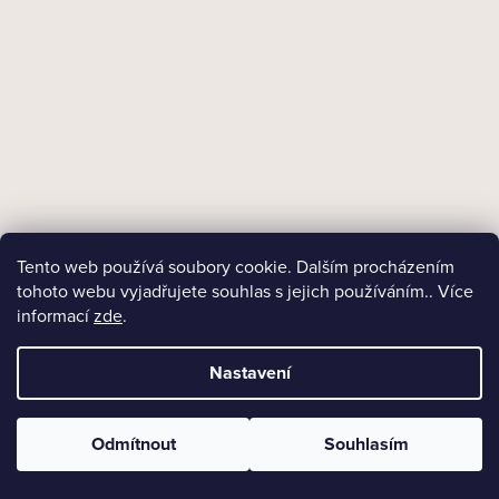
1 380 Kč
Měrná
345 Kč / 1 ks
cena:
DO KOŠÍKU
Tento web používá soubory cookie. Dalším procházením
tohoto webu vyjadřujete souhlas s jejich používáním.. Více
informací
zde
.
Nastavení
Odmítnout
Souhlasím