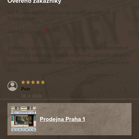
Ověřeno zákazníky
100 % zákazníků nás doporučuje na základě vice než
5 000 recenzí
Zobrazit recenze
Výborný a spolehlivý obchod. Nemohu moc porovnávat
s ostatními obchody v tomto segmentu, protože od první
vyřízené objednávku jsem už neměl potřebu nakupovat
jinde.
Petr
26. 4. 2026
Prodejna Praha 1