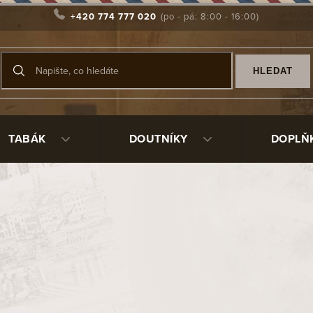
+420 774 777 020
HLEDAT
TABÁK
DOUTNÍKY
DOPLŇ
vanější
Cigaretový tabák Flandria Negro/30
Sk