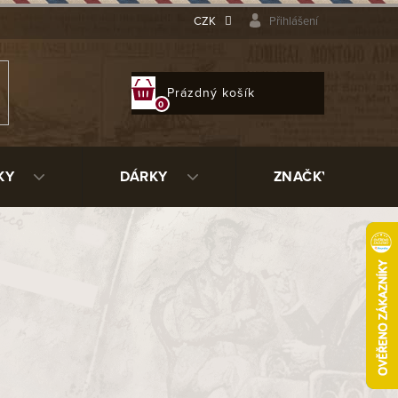
CZK
Přihlášení
NÁKUPNÍ
Prázdný košík
KOŠÍK
KY
DÁRKY
ZNAČKY
210 Kč
ladem