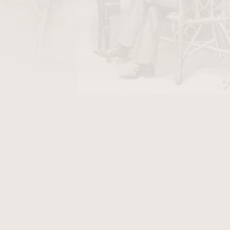
210 Kč
ladem
2
položek celkem