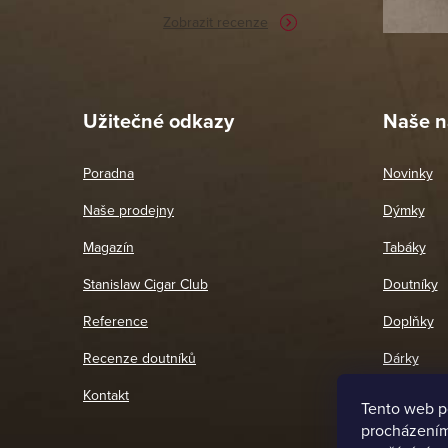
Zobrazit recenze
Pet
26. 
Užitečné odkazy
Naše n
Poradna
Novinky
Naše prodejny
Dýmky
Magazín
Tabáky
Stanislaw Cigar Club
Doutníky
Reference
Doplňky
Recenze doutníků
Dárky
Kontakt
Tento web p
procházením 