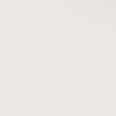
Cigaretový tabák Flandria Original/30
Sk
eme
Nejlevnější
Nejdražší
Nejprodávanější
Abecedně