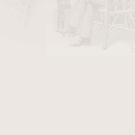
816 Kč
ladem
816 Kč
ladem
6
položek celkem