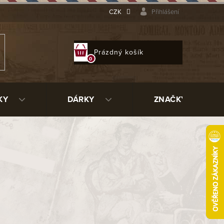
CZK
Přihlášení
NÁKUPNÍ
Prázdný košík
KOŠÍK
KY
DÁRKY
ZNAČKY
816 Kč
ladem