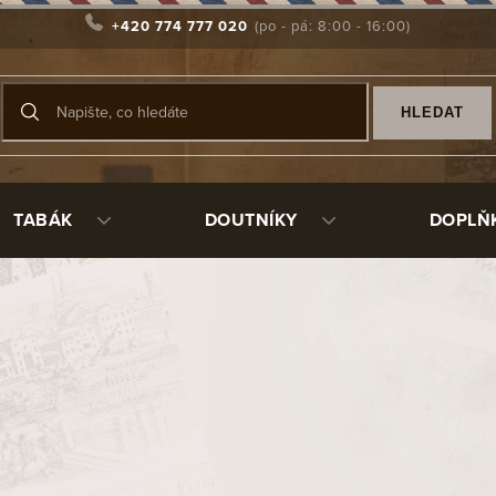
+420 774 777 020
HLEDAT
TABÁK
DOUTNÍKY
DOPLŇ
vanější
Dýmkový tabák Cornell & Diehl Dreams of Kadath/57
Sk