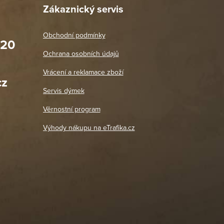
Zákaznický servis
Obchodní podmínky
020
Prodejna Praha 2
Ochrana osobních údajů
Blanická 3, 120 00 Praha 2
oradit,
Jako vždy vše v pořádku. Doporučuji
Vrácení a reklamace zboží
oží a
Po: 11:00 - 18:00
cz
Út - Pá: 11:00 - 19:00
zdičkou.
Servis dýmek
Jaromír
So, Ne: Zavřeno
18. 4. 2026
Věrnostní program
DETAIL POBOČKY
Výhody nákupu na eTrafika.cz