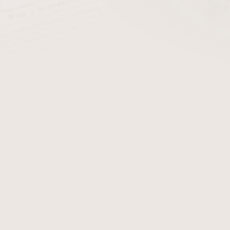
Dýmkový tabák Cornell & Diehl Autumn Evening/57
Sk
Dýmkový tabák Cornell & Diehl Bayou Morning Flake/57
Sk
eme
Nejlevnější
Nejdražší
Nejprodávanější
Abecedně