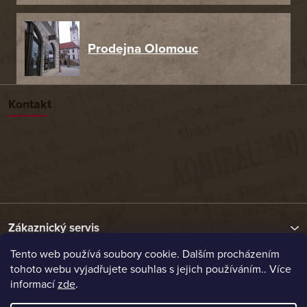
Prodejna Olomouc
Kontakt
Zákaznický servis
Tento web používá soubory cookie. Dalším procházením
tohoto webu vyjadřujete souhlas s jejich používáním.. Více
Užitečné odkazy
informací
zde
.