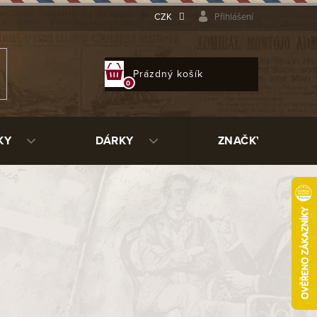
CZK
Přihlášení
NÁKUPNÍ
Prázdný košík
KOŠÍK
KY
DÁRKY
ZNAČKY
ujeme.
ní kategorie.