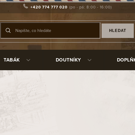
+420 774 777 020
HLEDAT
TABÁK
DOUTNÍKY
DOPLŇ
Produkty teprve připrav
Můžete se ale podívat na ostat