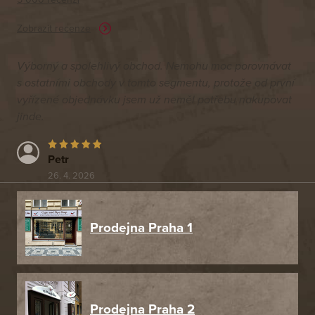
Zobrazit recenze
Výborný a spolehlivý obchod. Nemohu moc porovnávat
s ostatními obchody v tomto segmentu, protože od první
vyřízené objednávku jsem už neměl potřebu nakupovat
jinde.
Petr
26. 4. 2026
Prodejna Praha 1
Prodejna Praha 2