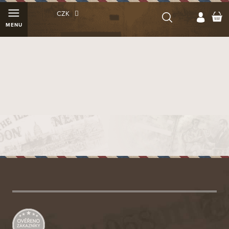
Přejít
N
CZK
na
K
obsah
Z
á
p
a
t
í