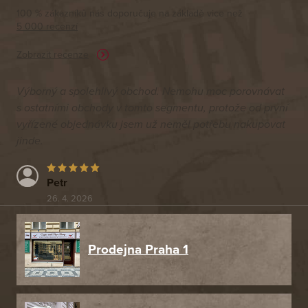
100 % zákazníků nás doporučuje na základě vice než
5 000 recenzí
Zobrazit recenze
Výborný a spolehlivý obchod. Nemohu moc porovnávat
s ostatními obchody v tomto segmentu, protože od první
vyřízené objednávku jsem už neměl potřebu nakupovat
jinde.
Petr
26. 4. 2026
Prodejna Praha 1