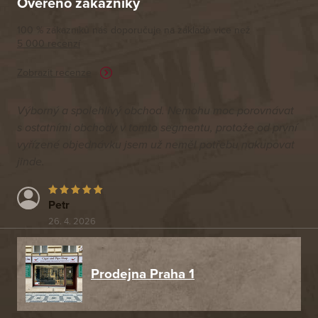
Ověřeno zákazníky
100 % zákazníků nás doporučuje na základě vice než
5 000 recenzí
Zobrazit recenze
Výborný a spolehlivý obchod. Nemohu moc porovnávat
s ostatními obchody v tomto segmentu, protože od první
vyřízené objednávku jsem už neměl potřebu nakupovat
jinde.
Petr
26. 4. 2026
Prodejna Praha 1