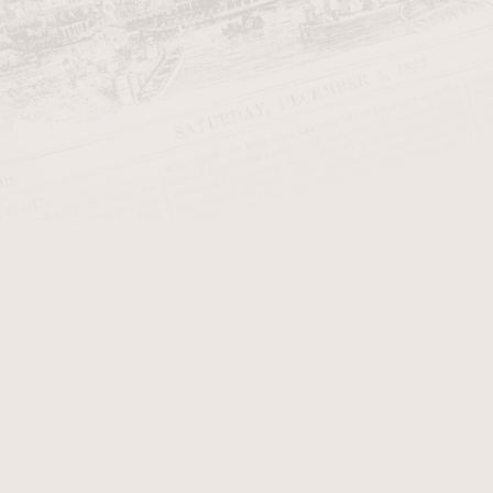
Tabák
Doutníky
Doutníky suché >>>
Doutníky vlhké >>>
Arturo Fue
Doutníky z Dominikánské
emigrantem
republiky
tradicí, ře
Doutníky z Hondurasu
Doutníky z Kuby
Značka se p
rodinných p
Doutníky z Mexika
pro svou ko
Doutníky z Nikaragui
Doutníky Ar
Dárkové sady
mezi začát
Adrian Magnus
nejoblíbeně
Aging Room
AJ Fernandez
Aladino