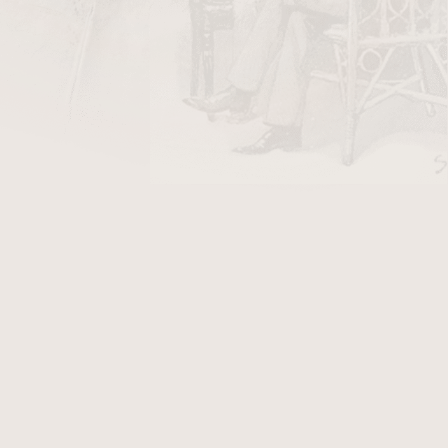
tníků na světě, založená v roce 1912 kubánským
Dominikánské republice, je známá svou dlouholetou
ré jsou vyráběny z vlastního tabáku pěstovaného na
pusX
,
Don Carlos
a
Hemingway
, které jsou ceněny
 jemnějších až po plně silné, což je činí oblíbenými
inovacím je značka Fuente považována za jednu z