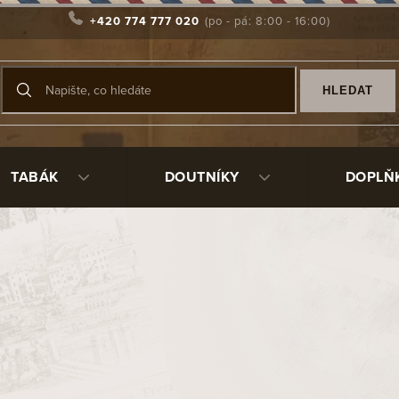
+420 774 777 020
HLEDAT
TABÁK
DOUTNÍKY
DOPLŇ
Produkty teprve připrav
Můžete se ale podívat na ostat