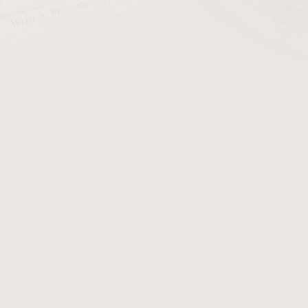
ZPĚT DO OBCHODU
nte
je jednou z nejuznávanějších a nejstarších značek dou
 Arturem Fuente. Rodina Fuente, která nyní vyrábí doutníky v 
meslnou zručností a důrazem na kvalitu.
roslavila díky výrobě prémiových ručně balených doutníků, kte
lantážích. Mezi její nejznámější doutníky patří například řady
O
mplexnost, bohatou chuť a vynikající konstrukci.
turo Fuente nabízejí širokou škálu chutí a silových profilů, od
ečníky i zkušenými kuřáky. Díky své oddanosti kvalitě a 
jších v doutníkovém světě.