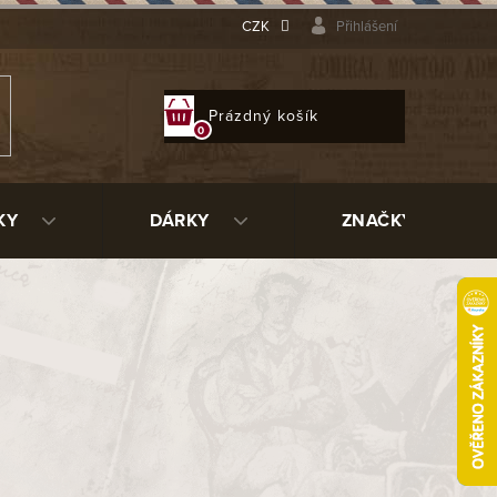
CZK
Přihlášení
NÁKUPNÍ
Prázdný košík
KOŠÍK
KY
DÁRKY
ZNAČKY
ujeme.
ní kategorie.