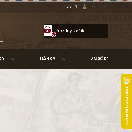
CZK
Přihlášení
NÁKUPNÍ
Prázdný košík
KOŠÍK
KY
DÁRKY
ZNAČKY
ujeme.
ní kategorie.