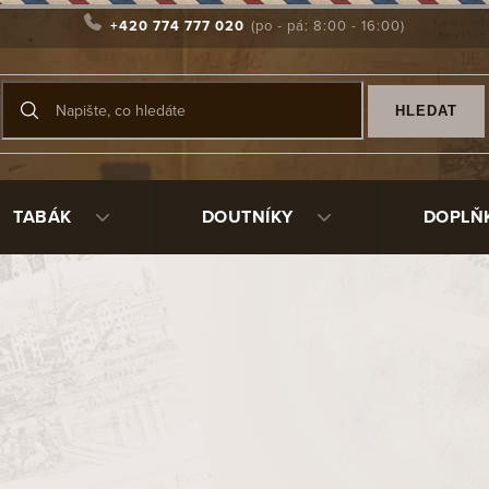
+420 774 777 020
HLEDAT
TABÁK
DOUTNÍKY
DOPLŇ
Produkty teprve připrav
Můžete se ale podívat na ostat