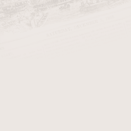
Začínající kuřák dýmky
Dýmky Anton
Dýmky Barling
Dýmky Bjarne Pipes
Dýmky BPK Proseč
Dýmky Brebbia >>>
Dýmky Butz Choquin >>>
Dýmky Cesare Barontini
Dýmky C-Pipe (Wilson Wang)
Dýmky Denicotea
Dýmky Design Berlin >>>
Dýmky Dušan Doubek Little
Oak
Dýmky Falcon
Dýmky Fiamma Di Re