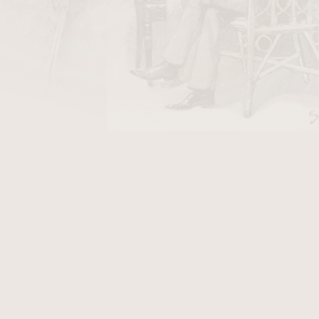
390 Kč
ladem
2 600 Kč
ladem
130 Kč
ladem
17
položek celkem