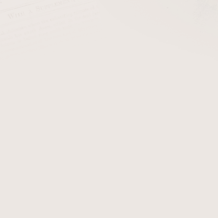
Doutníky Don Diego Classic Prelude Mini Panatela/6
Sk
Doutníky Don Diego Classic Perlas/20
Sk
Doutníky Don Diego Classic Perlas/1
Sk
eme
Nejlevnější
Nejdražší
Nejprodávanější
Abecedně