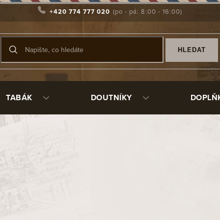
+420 774 777 020
HLEDAT
TABÁK
DOUTNÍKY
DOPLŇ
vanější