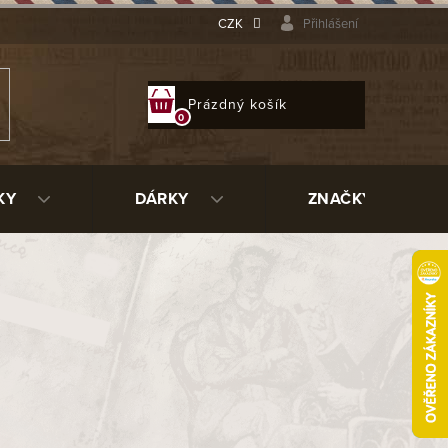
CZK
Přihlášení
NÁKUPNÍ
Prázdný košík
KOŠÍK
KY
DÁRKY
ZNAČKY