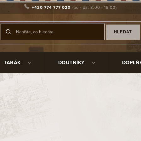
+420 774 777 020
HLEDAT
TABÁK
DOUTNÍKY
DOPLŇ
vanější
Dýmka Maur Smooth 05
Sk