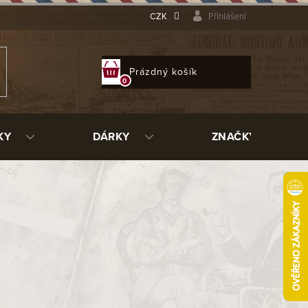
CZK
Přihlášení
NÁKUPNÍ
Prázdný košík
KOŠÍK
KY
DÁRKY
ZNAČKY
5 425 Kč
ladem