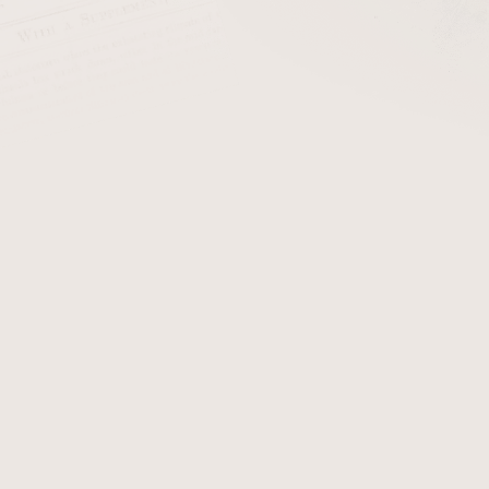
Dýmka Maur Smooth 04
Sk
Dýmka Maur Smooth 03
Sk
eme
Nejlevnější
Nejdražší
Nejprodávanější
Abecedně