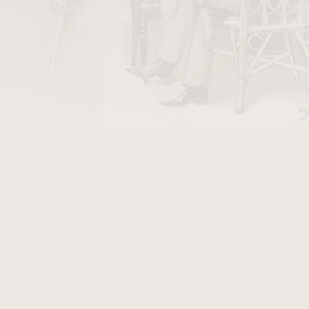
4 685 Kč
ladem
4 685 Kč
ladem
4
položek celkem