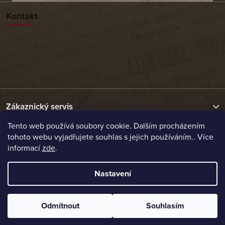
Kontakt
Zákaznický servis
Tento web používá soubory cookie. Dalším procházením
tohoto webu vyjadřujete souhlas s jejich používáním.. Více
Užitečné odkazy
informací
zde
.
Naše nabídka
Nastavení
Vytvořil Shoptet
Odmítnout
Souhlasím
Copyright 2026
Etrafika.cz
. Všechna práva vyhrazena.