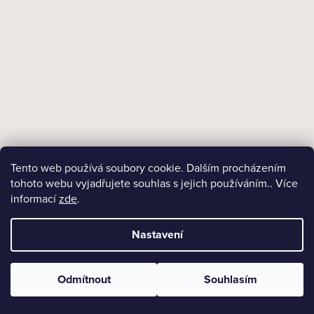
Skladem
Papírové filtry do dýmky Denicotea 6 mm/36
154 Kč
Měrná
4,28 Kč / 1 ks
cena:
DO KOŠÍKU
Tento web používá soubory cookie. Dalším procházením
tohoto webu vyjadřujete souhlas s jejich používáním.. Více
informací
zde
.
Nastavení
Odmítnout
Souhlasím