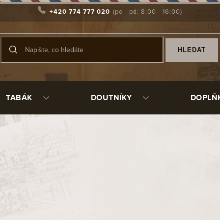
+420 774 777 020
HLEDAT
TABÁK
DOUTNÍKY
DOPLŇ
vanější
Dýmka Barling Marylebone Fossil Barling Sandblast 1823
Sk