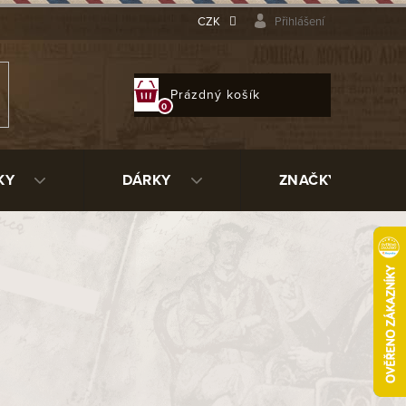
CZK
Přihlášení
NÁKUPNÍ
Prázdný košík
KOŠÍK
KY
DÁRKY
ZNAČKY
3 210 Kč
ladem