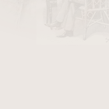
3 210 Kč
ladem
4 330 Kč
ladem
22
položek celkem