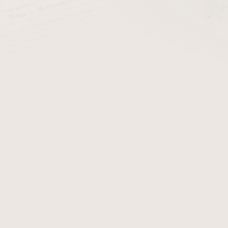
Dýmka Barling Marylebone Fossil Barling Sandblast 1822
Sk
Dýmka Ratt Barling Trafalgar fossil sand black 1819
Sk
eme
Nejlevnější
Nejdražší
Nejprodávanější
Abecedně