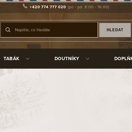
+420 774 777 020
HLEDAT
TABÁK
DOUTNÍKY
DOPLŇ
vanější
Dýmka Vauen Ferro 144
Sk