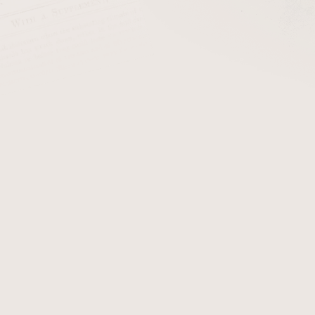
Dýmka Vauen Gulliver 161
Sk
Dýmka Vauen Basic Nature 4400-08 3
Sk
eme
Nejlevnější
Nejdražší
Nejprodávanější
Abecedně