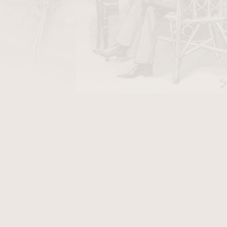
5 870 Kč
ladem
2 190 Kč
ladem
9
položek celkem