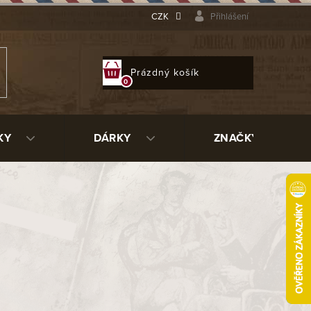
CZK
Přihlášení
NÁKUPNÍ
Prázdný košík
KOŠÍK
KY
DÁRKY
ZNAČKY
5 450 Kč
ladem