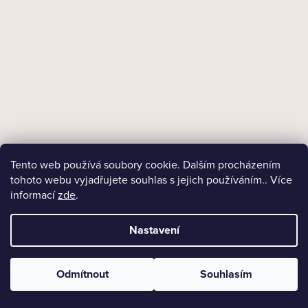
Tento web používá soubory cookie. Dalším procházením
18+
tohoto webu vyjadřujete souhlas s jejich používáním.. Více
Skladem
Dýmkový tabák Stanislaw Danish Blend/50
informací
zde
.
Nastavení
400 Kč
Měrná
400 Kč / 50 g
cena:
Odmítnout
Souhlasím
DO KOŠÍKU