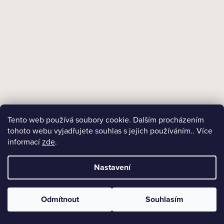
Skladem
Doutníkový zapalovač Winjet Carlton, 3xJet Black
494 Kč
Tento web používá soubory cookie. Dalším procházením
tohoto webu vyjadřujete souhlas s jejich používáním.. Více
DO KOŠÍKU
informací
zde
.
Nastavení
Odmítnout
Souhlasím
NAČÍST 15 DALŠÍCH
S