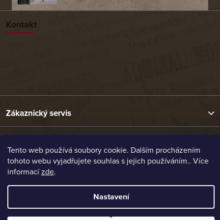
Kontakt
Zákaznický servis
Užitečné odkazy
Tento web používá soubory cookie. Dalším procházením
tohoto webu vyjadřujete souhlas s jejich používáním.. Více
informací
zde
.
Naše nabídka
Nastavení
Vytvořil Shoptet
Copyright 2026
Etrafika.cz
. Všechna práva vyhrazena.