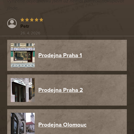
vyřízené objednávku jsem už neměl potřebu nakupovat
jinde.
Petr
26. 4. 2026
Prodejna Praha 1
Prodejna Praha 2
Prodejna Olomouc