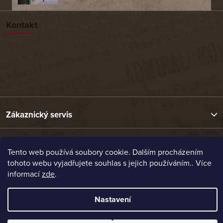
Kontakt
Zákaznický servis
Užitečné odkazy
Tento web používá soubory cookie. Dalším procházením
tohoto webu vyjadřujete souhlas s jejich používáním.. Více
informací
zde
.
Naše nabídka
Nastavení
Vytvořil Shoptet
Copyright 2026
Etrafika.cz
. Všechna práva vyhrazena.