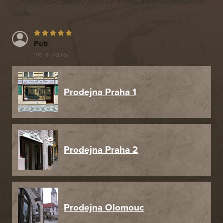
vyřízené objednávku jsem už neměl potřebu nakupovat
jinde.
Petr
26. 4. 2026
Prodejna Praha 1
Prodejna Praha 2
Prodejna Olomouc