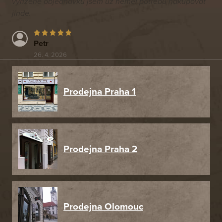
vyřízené objednávku jsem už neměl potřebu nakupovat
jinde.
Petr
26. 4. 2026
Prodejna Praha 1
Prodejna Praha 2
Prodejna Olomouc