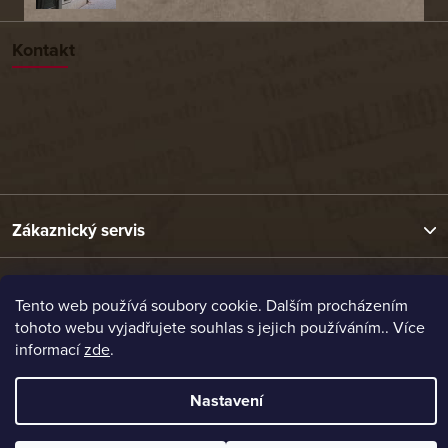
Kontakt
Zákaznický servis
Užitečné odkazy
Tento web používá soubory cookie. Dalším procházením
tohoto webu vyjadřujete souhlas s jejich používáním.. Více
informací
zde
.
Naše nabídka
Nastavení
Vytvořil Shoptet
Copyright 2026
Etrafika.cz
. Všechna práva vyhrazena.