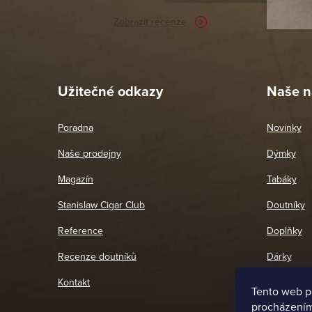
Zobrazit recenze
Pet
26. 
Užitečné odkazy
Naše n
Poradna
Novinky
Naše prodejny
Dýmky
Magazín
Tabáky
Stanislaw Cigar Club
Doutníky
Reference
Doplňky
Recenze doutníků
Dárky
Kontakt
Tento web p
procházením 