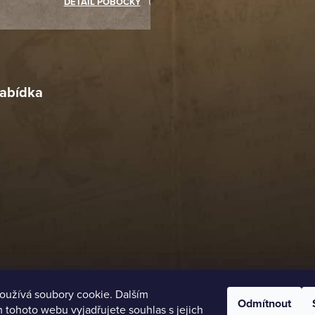
DETAIL POBOČKY
Richard Lasztuwka
18. 4. 2026
r
4. 2026
abídka
oužívá soubory cookie. Dalším
Odmítnout
tohoto webu vyjadřujete souhlas s jejich