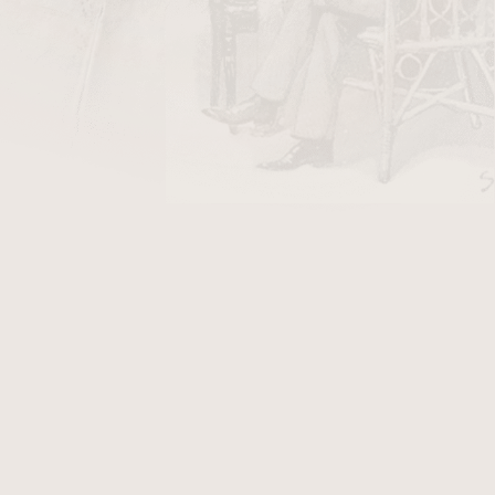
DO KOŠÍKU
onný zapalovač
a
ořezávač doutníků
v jednom
vě směřované jet plameny vytvářejí silný a
 poradí i s doutníky většího průměru a umožní
oměrného nahřívání krycího listu. Konstrukce
vala stabilní výkon při každém použití.
če je integrován hluboký
V-ořezávač
, který
ez doutníků až do velikosti prstýnku 64. Díky
vače do jednoho zařízení máte při kouření vše
ti nosit další příslušenství.
pro uživatele, kteří očekávají spolehlivost,
ní v moderním designu.