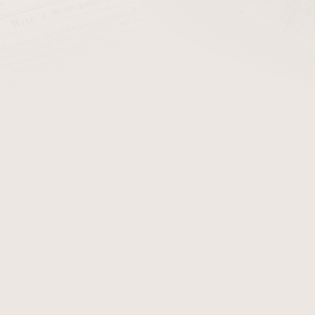
cena:
PŘIDAT 
Palió PRO Trevi
spojuje
výk
kompaktním těle. Tři úhlo
rovnoměrný plamen, který si
přesné zapálení bez nerovn
je navržena tak, aby poskyto
Ve spodní části zapalova
zajišťuje čistý a přesný ř
spojení zapalovače a ořezá
potřebné po ruce, bez nutnos
Palió PRO Trevi je určen 
funkčnost a pevné provede
Detailní informace
Zeptat se
Hlídat