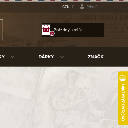
CZK
Přihlášení
NÁKUPNÍ
Prázdný košík
KOŠÍK
KY
DÁRKY
ZNAČKY
with cutt. CL-3100SL
28078