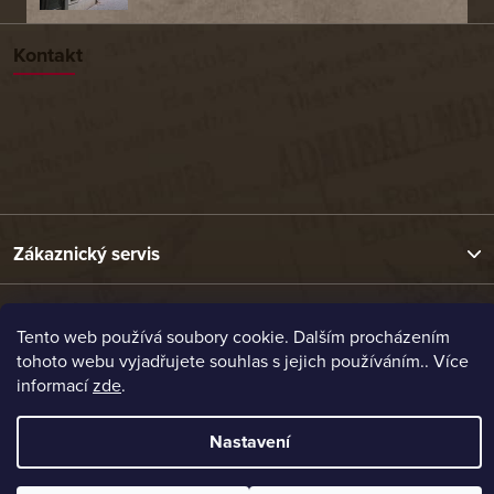
Kontakt
Zákaznický servis
Užitečné odkazy
Tento web používá soubory cookie. Dalším procházením
tohoto webu vyjadřujete souhlas s jejich používáním.. Více
informací
zde
.
Naše nabídka
Nastavení
Vytvořil Shoptet
Copyright 2026
Etrafika.cz
. Všechna práva vyhrazena.