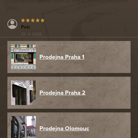
vyřízené objednávku jsem už neměl potřebu nakupovat
jinde.
Petr
26. 4. 2026
Prodejna Praha 1
Prodejna Praha 2
Prodejna Olomouc