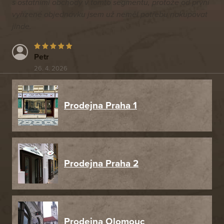
s ostatními obchody v tomto segmentu, protože od první
vyřízené objednávku jsem už neměl potřebu nakupovat
jinde.
Petr
26. 4. 2026
Prodejna Praha 1
Prodejna Praha 2
Prodejna Olomouc