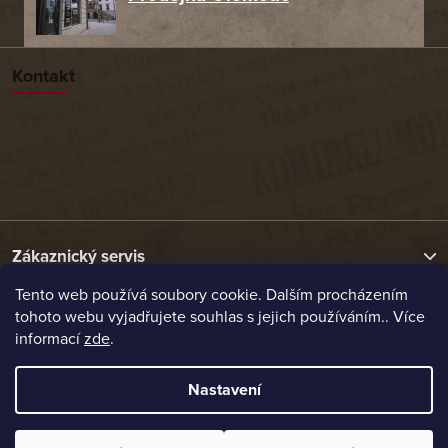
Kontakt
Zákaznický servis
Tento web používá soubory cookie. Dalším procházením
tohoto webu vyjadřujete souhlas s jejich používáním.. Více
Užitečné odkazy
informací
zde
.
Naše nabídka
Nastavení
Vytvořil Shoptet