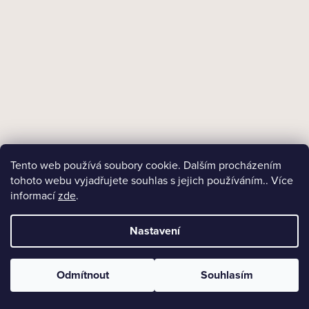
+ Dárek zdarma
Skladem
Dýmka Chacom Jurassic Smooth No. 127
3 350 Kč
Tento web používá soubory cookie. Dalším procházením
DO KOŠÍKU
tohoto webu vyjadřujete souhlas s jejich používáním.. Více
informací
zde
.
Nastavení
NAČÍST 24 DALŠÍCH
Odmítnout
Souhlasím
S
1
4
t