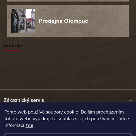
Prodejna Olomouc
Kontakt
Zákaznický servis
Tento web používá soubory cookie. Dalším procházením
tohoto webu vyjadřujete souhlas s jejich používáním.. Více
Užitečné odkazy
informací
zde
.