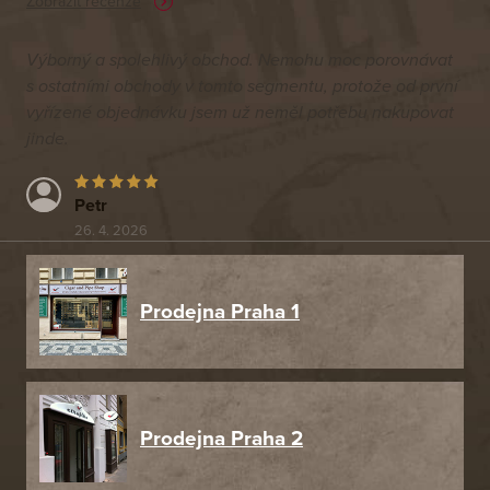
Zobrazit recenze
Výborný a spolehlivý obchod. Nemohu moc porovnávat
s ostatními obchody v tomto segmentu, protože od první
vyřízené objednávku jsem už neměl potřebu nakupovat
jinde.
Petr
26. 4. 2026
Prodejna Praha 1
Prodejna Praha 2