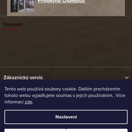
Prodejna Olomouc
Kontakt
Zákaznický servis
Tento web používá soubory cookie. Dalším procházením
tohoto webu vyjadřujete souhlas s jejich používáním.. Více
Užitečné odkazy
informací
zde
.
Naše nabídka
Nastavení