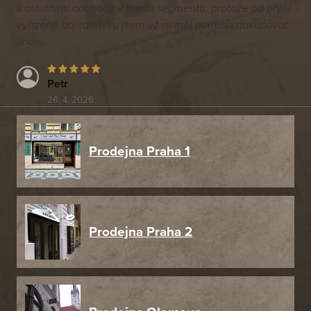
s ostatními obchody v tomto segmentu, protože od první
vyřízené objednávku jsem už neměl potřebu nakupovat
jinde.
Petr
26. 4. 2026
Prodejna Praha 1
Prodejna Praha 2