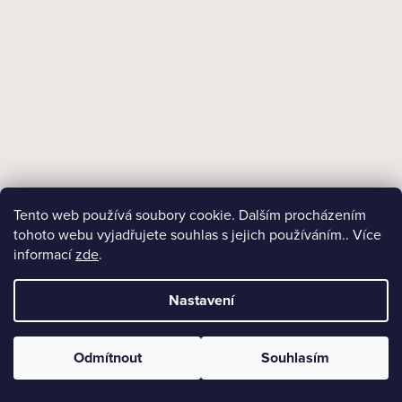
+ Dárek zdarma
Skladem
Dýmka Chacom Erica Sandblast Courbe 1205
3 350 Kč
Tento web používá soubory cookie. Dalším procházením
DO KOŠÍKU
tohoto webu vyjadřujete souhlas s jejich používáním.. Více
informací
zde
.
Nastavení
NAČÍST 24 DALŠÍCH
Odmítnout
Souhlasím
S
1
5
t