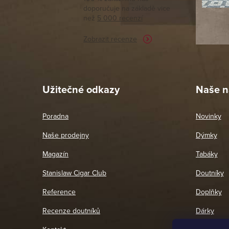
doporučuje na základě vice
vyřízené 
než
5 000 recenzí
potřebu n
Zobrazit recenze
Pet
26. 
Užitečné odkazy
Naše n
Poradna
Novinky
Naše prodejny
Dýmky
Magazín
Tabáky
Stanislaw Cigar Club
Doutníky
Reference
Doplňky
Recenze doutníků
Dárky