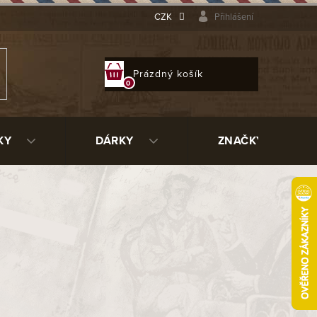
CZK
Přihlášení
NÁKUPNÍ
Prázdný košík
KOŠÍK
KY
DÁRKY
ZNAČKY