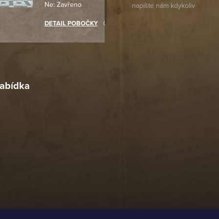
Ne: Zavřeno
objednávku jsem už neměl
akupovat jinde.
DETAIL POBOČKY
Richard Lasztuwka
18. 4. 2026
r
4. 2026
abídka