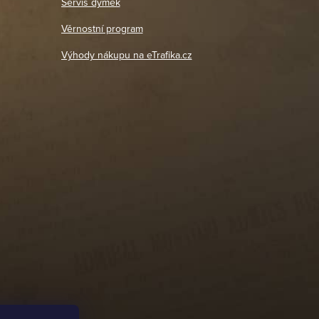
Servis dýmek
Jaromír
So, Ne: Zavřeno
18. 4. 2026
Věrnostní program
DETAIL POBOČKY
Výhody nákupu na eTrafika.cz