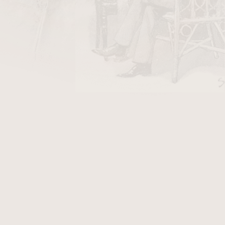
DO KOŠÍKU
ky Stanislaw Air Line/50
v hodnotě 40 Kč
ýmka je v
hladkém provedení
. K této dýmce
Vám přináší další výhody. Fotografie zobrazují
en, který po objednání obdržíte.