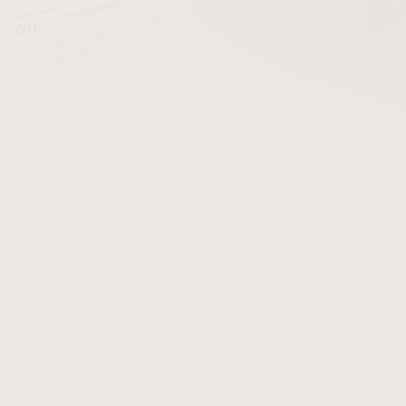
cena:
PŘIDAT 
+ Čističe do dým
Dýmka Chacom Flumen. D
obdržíte certifikát, který 
originál dýmky Chacom Flum
Detailní informace
Zeptat se
Hlídat