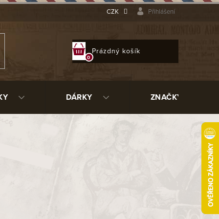
CZK
Přihlášení
NÁKUPNÍ
Prázdný košík
KOŠÍK
KY
DÁRKY
ZNAČKY