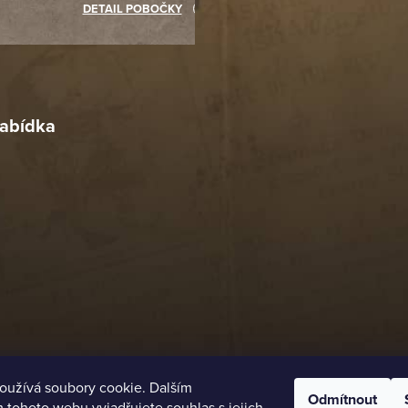
akupovat jinde.
DETAIL POBOČKY
Richard Lasztuwka
18. 4. 2026
r
4. 2026
abídka
oužívá soubory cookie. Dalším
Odmítnout