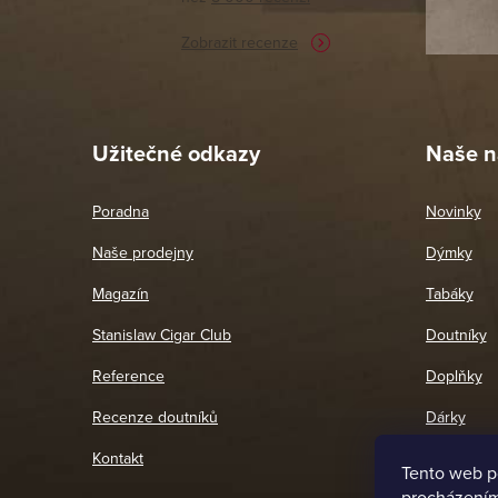
potřebu n
Zobrazit recenze
Pet
26. 
Užitečné odkazy
Naše n
Poradna
Novinky
Naše prodejny
Dýmky
Magazín
Tabáky
Stanislaw Cigar Club
Doutníky
Reference
Doplňky
Recenze doutníků
Dárky
Kontakt
Tento web p