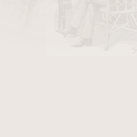
ho úspěchu Vintage sérií 90 a 92, vytvořil
ge 99, výtečný, středně silný, s hedvábným
hade. Náplní je jemný sedmiletý conecticutský
ty ligeros z Dominiky a Nicaragui. Výsledkem je
utník se zemitými a dřevitými tóny. Skvělý
estou do práce.