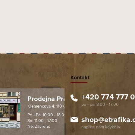
Kontakt
+420 774 777 
Prodejna Praha 1
Křemencova 4, 110 00 Praha
 spolehlivý obchod. Nemohu
Profesionální přístup, ochota p
návat s ostatními obchody v
rychlé dodání objednaného zb
Po - Pá: 10:00 - 18:00
shop
@
etrafika.
So: 11:00 - 17:00
mentu, protože od první
komunikace na jedničku s hvě
Ne: Zavřeno
objednávku jsem už neměl