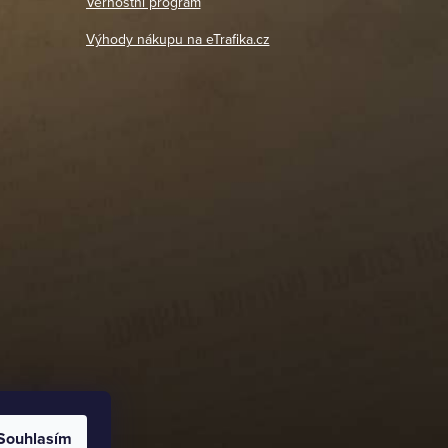
Věrnostní program
DETAIL POBOČKY
Výhody nákupu na eTrafika.cz
Souhlasím