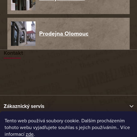
Prodejna Olomouc
Kontakt
Zákaznický servis
Tento web používá soubory cookie. Dalším procházením
Užitečné odkazy
tohoto webu vyjadřujete souhlas s jejich používáním.. Více
informací
zde
.