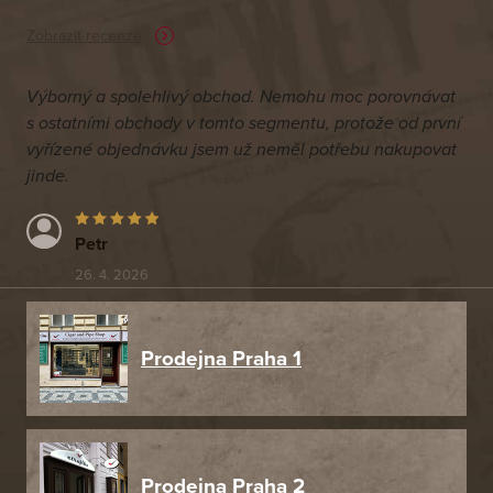
Zobrazit recenze
Výborný a spolehlivý obchod. Nemohu moc porovnávat
s ostatními obchody v tomto segmentu, protože od první
vyřízené objednávku jsem už neměl potřebu nakupovat
jinde.
Petr
26. 4. 2026
Prodejna Praha 1
Prodejna Praha 2