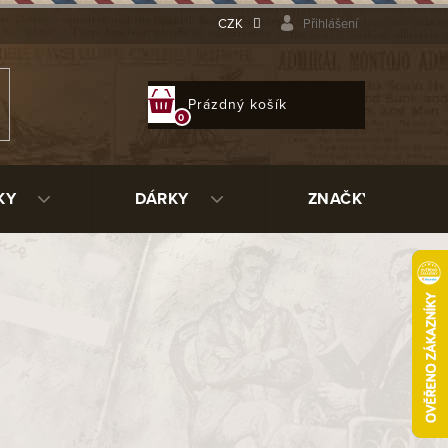
CZK
Přihlášení
NÁKUPNÍ
Prázdný košík
KOŠÍK
KY
DÁRKY
ZNAČKY