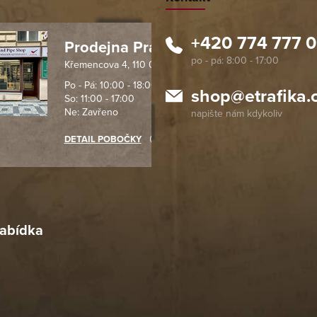
+420 774 777 
Prodejna Praha 1
Křemencova 4, 110 00 Praha
 spolehlivý obchod. Nemohu
Profesionální přístup, ochota p
návat s ostatními obchody v
rychlé dodání objednaného zb
Po - Pá: 10:00 - 18:00
shop
@
etrafika.
So: 11:00 - 17:00
mentu, protože od první
komunikace na jedničku s hvě
Ne: Zavřeno
objednávku jsem už neměl
akupovat jinde.
DETAIL POBOČKY
Richard Lasztuwka
18. 4. 2026
r
4. 2026
abídka