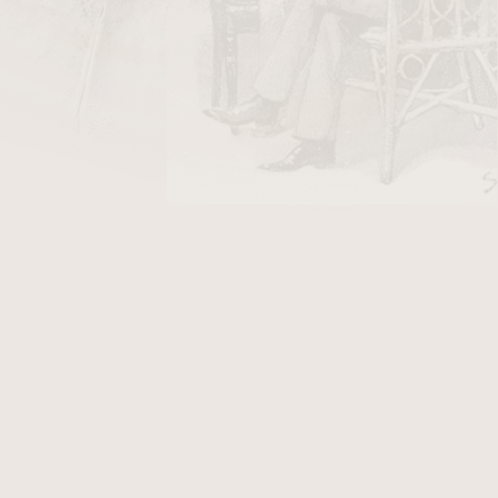
DO KOŠÍKU
990
je jednou z nejdéle vyráběných a
portfoliu Rocky Patel Premium Cigars. Série
ena jako každodenní doutník s výjimečným
báky zrají pět až deset let před zarolováním.
bovaná verze pro pohodlné přenášení a jako
uje nikaragujský
vázací list
a nikaragujskou
ě silný doutník s tóny cedru, kůže, ořechů a
 krémovou dochutí. Formát Toro 6″ × 52 nabízí
 zážitek s rovnoměrným hořením.