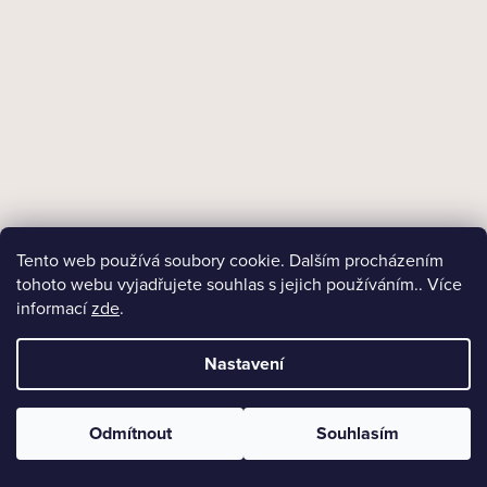
18+
+ Dárek zdarma
Tento web používá soubory cookie. Dalším procházením
tohoto webu vyjadřujete souhlas s jejich používáním.. Více
Skladem
Doutníky Rocky Patel Grand Reserve Sixty/10
informací
zde
.
Nastavení
3 200 Kč
Měrná
320 Kč / 1 ks
cena:
Odmítnout
Souhlasím
DO KOŠÍKU