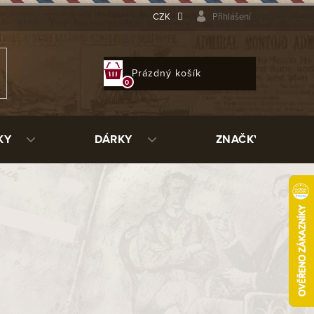
CZK
Přihlášení
NÁKUPNÍ
Prázdný košík
KOŠÍK
KY
DÁRKY
ZNAČKY