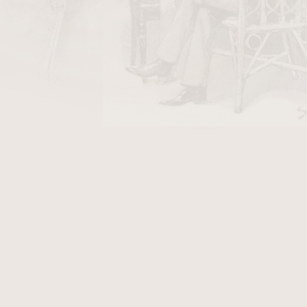
DO KOŠÍKU
nejdostupnějších línií v portfoliu Perdomo a
nějších bundlů na světě. Jde o každodenní
řinesl kvalitu tabáků z farem rodiny Perdomo
ytečného přepychu v balení — doutníky jsou
bundlech.
st
z Cuban-seed semen zahaluje nikaragujský
 pěstovaných na farmách Perdomo v úrodném
apa. Výsledkem je středně plný doutník s
, tóny kakaa, kávy, oříšků a cedru s
. Robusto formát nabízí přibližně
žitek.