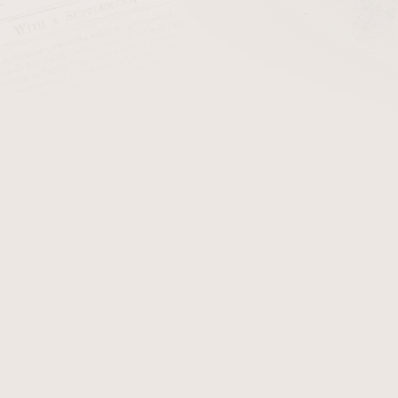
cena:
PŘIDAT 
Perdomo Fresco
je jedna z 
zároveň jeden z nejprodáva
doutník navržený tak, aby p
za přijatelnou cenu bez zb
prodávány v jednoduchých 
Nikaragujský
Maduro
krycí li
vázací list
a náplň z tabáků
údolí Estelí, Condega a Jal
přirozenou sladkostí Maduros
příjemnou, krémovou dochutí
čtyřicetiminutový kouřecí zá
Detailní informace
Zeptat se
Hlídat