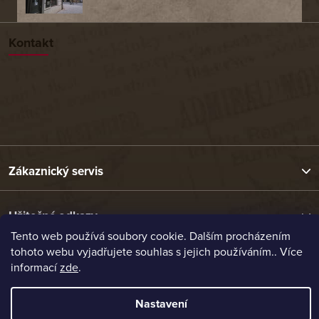
Kontakt
Zákaznický servis
Užitečné odkazy
Tento web používá soubory cookie. Dalším procházením
tohoto webu vyjadřujete souhlas s jejich používáním.. Více
Naše nabídka
informací
zde
.
Nastavení
Vytvořil Shoptet