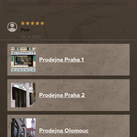
vyřízené objednávku jsem už neměl potřebu nakupovat
jinde.
Petr
26. 4. 2026
Prodejna Praha 1
Prodejna Praha 2
Prodejna Olomouc