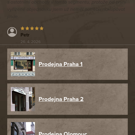
s ostatními obchody v tomto segmentu, protože od první
vyřízené objednávku jsem už neměl potřebu nakupovat
jinde.
Petr
26. 4. 2026
Prodejna Praha 1
Prodejna Praha 2
Prodejna Olomouc