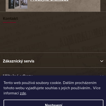
Kontakt
Zákaznický servis
Užitečné odkazy
Tento web používá soubory cookie. Dalším procházením
tohoto webu vyjadřujete souhlas s jejich používáním.. Více
Naše nabídka
informací
zde
.
Nastavení
Vytvořil Shoptet